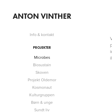
ANTON VINTHER
Info & kontakt
V
p
PROJEKTER
i
Microbes
i
Biosustain
Skoven
©
Projekt Oldemor
Kosmonaut
Kulturgruppen
Børn & unge
Sundt liv